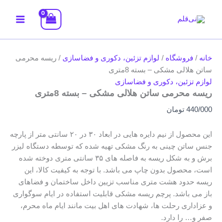
رش
فروش‌ویژه!
فروش‌ویژه!
فروش‌ویژه!
فروش‌ویژه!
ه
حتوا
خانه
/
فروشگاه
/
لوازم تزئین، دکوری و فضاسازی
/ ریسه محرمی
ساتن هلالی مشکی – بسته 8متری
لوازم تزئین، دکوری و فضاسازی
ریسه محرمی ساتن هلالی مشکی – بسته 8متری
440/000
تومان
این محصول از نیم دایره هایی در ابعاد ۳۰ در ۲۰ سانتی متر از پارچه
جنس ساتن چینی به رنگ مشکی تهیه شده که توسطه دستگاه لیزر
برش و به شکل ریسه به فاصله های ۳۵ سانتی متری دوخته شده
است، محصول بدون چاپ می باشد. با توجه به کیفیت کالا، این
ریسه حدود هشت متری مناسب تزیین داخل ساختمان و فضاهای
باز می باشد. پرچم ریسه مشکی قابلیت استفاده در ایام سوگواری
و عزاداری رحلت ها، شهادت های اهل بیت مانند ایام ماه محرم،
صفر و… را دارد.