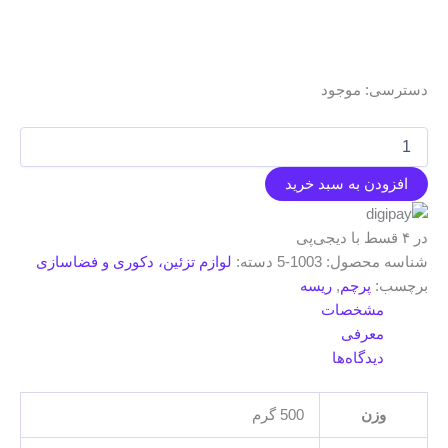
دسترسی:
موجود
ریسه
محرمی
ساتن
افزودن به سبد خرید
هلالی
مشکی
-
در ۴ قسط با دیجی‌پی
بسته
شناسه محصول:
1003-5
دسته:
لوازم تزئین، دکوری و فضاسازی
8متری
برچسب:
پرچم
,
ریسه
عدد
مشخصات
معرفی
دیدگاه‌ها
وزن
500 گرم