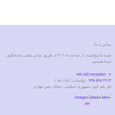
3/000/000 تومان
2/900/000 تومان
بود.
است.
تماس با ما
شنبه تا پنج‌شنبه، از ساعت ۸ تا ۲۱ از طریق تماس تلفنی پاسخگوی
شما هستیم.
info [at] neyqalam . ir
۴۲۱۳ ۵۹۸ ۰۹۳۵
(واتساپ | ایتا | بله )
فاز یکم کوی جمهوری اسلامی، خیابان نصر چهارم